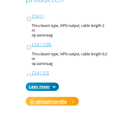
CX411
Thru-beam type, NPN output, cable length 2
m
op aanvraag
CX411C05
Thru-beam type, NPN output, cable length 0,5
m
op aanvraag
CX411C5
Thru-beam type, NPN output, cable length 5
Lees
m
op aanvraag
In winkelmandje
CX411J
Thru-beam type, NPN output, M12 connector
op aanvraag
CX411P