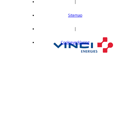
|
Thru-beam type, 15M, NPN output, cable
length 2m
Sitemap
op aanvraag
CX412C05
|
Thru-beam type, 15M, NPN output, cable
Cookieverklaring
length 0,5 m
op aanvraag
CX412C5
Thru-beam type, 15M, NPN output, cable
length 5 m
op aanvraag
CX412J
Thru-beam type, 15M, NPN output, M12
connector
op aanvraag
CX412P
Thru-Beam type, 15 m, PNP output, cable
length 2 m
op aanvraag