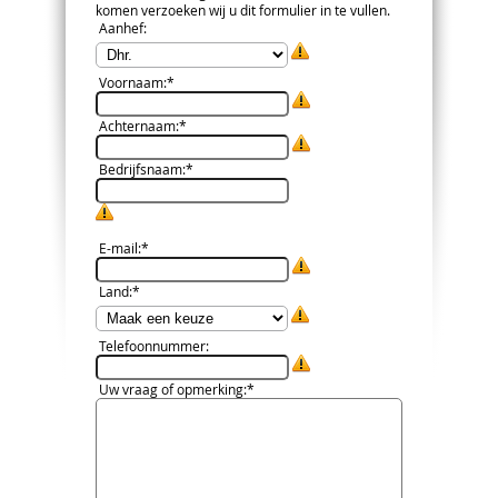
komen verzoeken wij u dit formulier in te vullen.
Aanhef
:
Voornaam
:*
Achternaam
:*
Bedrijfsnaam
:*
E-mail
:*
Land
:*
Telefoonnummer
:
Uw vraag of opmerking
:*