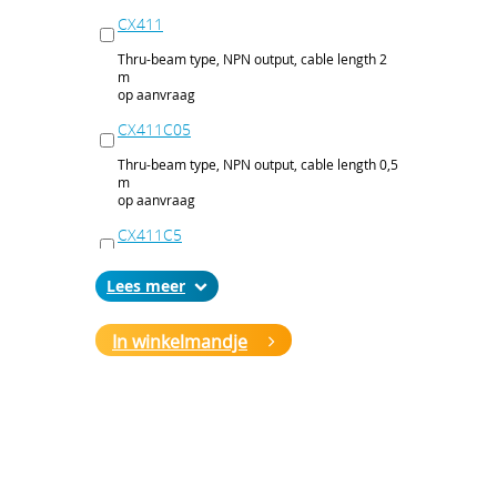
CX411
Thru-beam type, NPN output, cable length 2
m
op aanvraag
CX411C05
Thru-beam type, NPN output, cable length 0,5
m
op aanvraag
CX411C5
Thru-beam type, NPN output, cable length 5
Lees
m
op aanvraag
In winkelmandje
CX411J
Thru-beam type, NPN output, M12 connector
op aanvraag
CX411P
Thru-beam type, PNP output, cable 2 m
op aanvraag