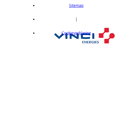
length 2m
Sitemap
op aanvraag
CX412C05
|
Thru-beam type, 15M, NPN output, cable
Cookieverklaring
length 0,5 m
op aanvraag
CX412C5
Thru-beam type, 15M, NPN output, cable
length 5 m
op aanvraag
CX412J
Thru-beam type, 15M, NPN output, M12
connector
op aanvraag
CX412P
Thru-Beam type, 15 m, PNP output, cable
length 2 m
op aanvraag
CX412PC05