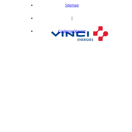
length 2m
Sitemap
op aanvraag
CX412C05
|
Thru-beam type, 15M, NPN output, cable
Cookieverklaring
length 0,5 m
op aanvraag
CX412C5
Thru-beam type, 15M, NPN output, cable
length 5 m
op aanvraag
CX412J
Thru-beam type, 15M, NPN output, M12
connector
op aanvraag
CX412P
Thru-Beam type, 15 m, PNP output, cable
length 2 m
op aanvraag
CX412PC05