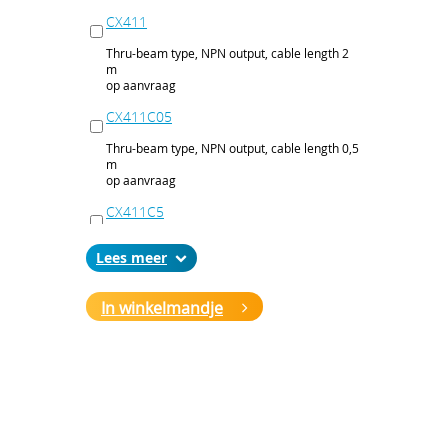
CX411
Thru-beam type, NPN output, cable length 2
m
op aanvraag
CX411C05
Thru-beam type, NPN output, cable length 0,5
m
op aanvraag
CX411C5
Thru-beam type, NPN output, cable length 5
Lees
m
op aanvraag
In winkelmandje
CX411J
Thru-beam type, NPN output, M12 connector
op aanvraag
CX411P
Thru-beam type, PNP output, cable 2 m
op aanvraag