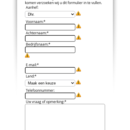
komen verzoeken wij u dit formulier in te vullen.
Aanhef
:
Voornaam
:*
Achternaam
:*
Bedrijfsnaam
:*
E-mail
:*
Land
:*
Telefoonnummer
:
Uw vraag of opmerking
:*