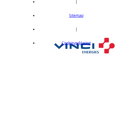
|
Thru-beam type, 15M, NPN output, cable
length 2m
Sitemap
op aanvraag
CX412C05
|
Thru-beam type, 15M, NPN output, cable
Cookieverklaring
length 0,5 m
op aanvraag
CX412C5
Thru-beam type, 15M, NPN output, cable
length 5 m
op aanvraag
CX412J
Thru-beam type, 15M, NPN output, M12
connector
op aanvraag
CX412P
Thru-Beam type, 15 m, PNP output, cable
length 2 m
op aanvraag