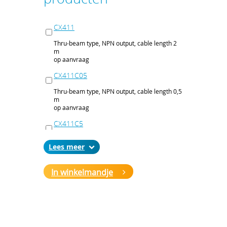
CX411
Thru-beam type, NPN output, cable length 2
m
op aanvraag
CX411C05
Thru-beam type, NPN output, cable length 0,5
m
op aanvraag
CX411C5
Thru-beam type, NPN output, cable length 5
Lees
m
op aanvraag
In winkelmandje
CX411J
Thru-beam type, NPN output, M12 connector
op aanvraag
CX411P