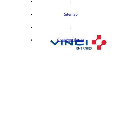
|
Thru-beam type, 15M, NPN output, cable
length 2m
Sitemap
op aanvraag
CX412C05
|
Thru-beam type, 15M, NPN output, cable
Cookieverklaring
length 0,5 m
op aanvraag
CX412C5
Thru-beam type, 15M, NPN output, cable
length 5 m
op aanvraag
CX412J
Thru-beam type, 15M, NPN output, M12
connector
op aanvraag
CX412P
Thru-Beam type, 15 m, PNP output, cable
length 2 m
op aanvraag