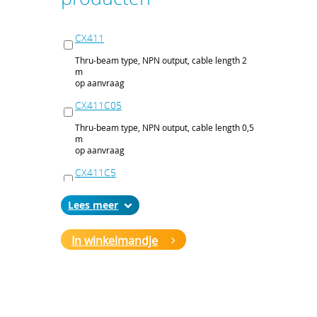
CX411
Thru-beam type, NPN output, cable length 2
m
op aanvraag
CX411C05
Thru-beam type, NPN output, cable length 0,5
m
op aanvraag
CX411C5
Thru-beam type, NPN output, cable length 5
Lees
m
op aanvraag
In winkelmandje
CX411J
Thru-beam type, NPN output, M12 connector
op aanvraag
CX411P