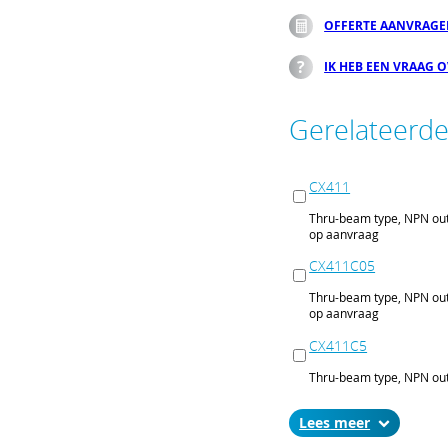
OFFERTE AANVRAG
IK HEB EEN VRAAG 
Gerelateerd
CX411
Thru-beam type, NPN out
op aanvraag
CX411C05
Thru-beam type, NPN out
op aanvraag
CX411C5
Thru-beam type, NPN out
op aanvraag
Lees
CX411J