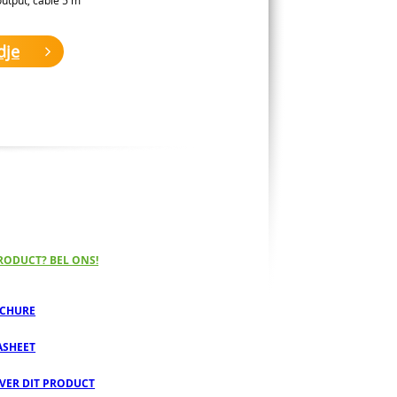
dje
RODUCT? BEL ONS!
CHURE
ASHEET
OVER DIT PRODUCT