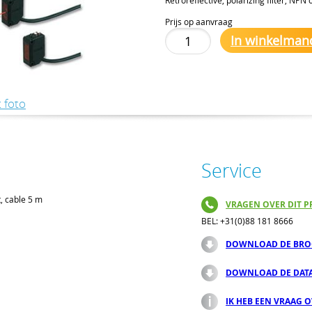
Prijs op aanvraag
In winkelman
 foto
Service
t, cable 5 m
VRAGEN OVER DIT P
BEL: +31(0)88 181 8666
DOWNLOAD DE BRO
DOWNLOAD DE DAT
IK HEB EEN VRAAG 