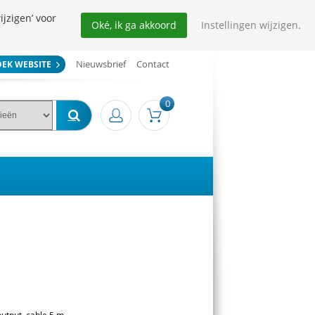
ijzigen’ voor
Oké, ik ga akkoord
Instellingen wijzigen.
Nieuwsbrief
Contact
OEK WEBSITE
0
 output, cable 5 m