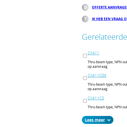
OFFERTE AANVRAG
IK HEB EEN VRAAG 
Gerelateerd
CX411
Thru-beam type, NPN out
op aanvraag
CX411C05
Thru-beam type, NPN out
op aanvraag
CX411C5
Thru-beam type, NPN out
op aanvraag
Lees
CX411J