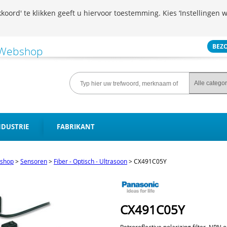
koord' te klikken geeft u hiervoor toestemming. Kies ‘Instellingen w
BEZ
NDUSTRIE
FABRIKANT
shop
>
Sensoren
>
Fiber - Optisch - Ultrasoon
>
CX491C05Y
CX491C05Y
Retroreflective polarizing filter, NPN 