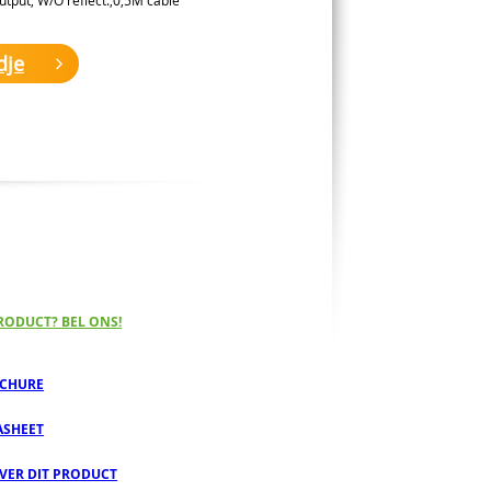
dje
RODUCT? BEL ONS!
CHURE
ASHEET
OVER DIT PRODUCT