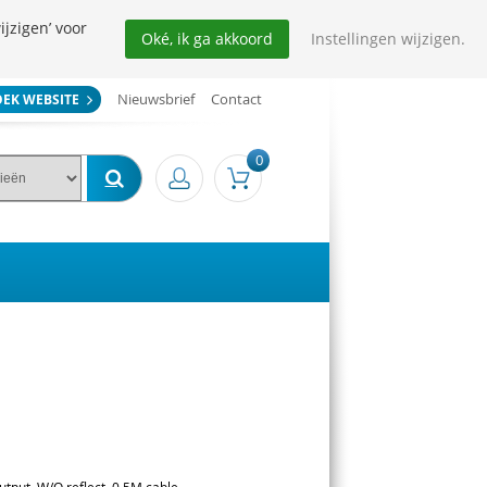
ijzigen’ voor
Oké, ik ga akkoord
Instellingen wijzigen.
Nieuwsbrief
Contact
OEK WEBSITE
0
output, W/O reflect.,0,5M cable