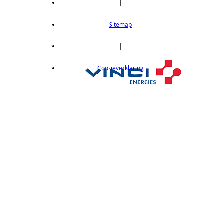
|
Thru-beam type, 15M, NPN output, cable
length 2m
Sitemap
op aanvraag
CX412C05
|
Thru-beam type, 15M, NPN output, cable
Cookieverklaring
length 0,5 m
op aanvraag
CX412C5
Thru-beam type, 15M, NPN output, cable
length 5 m
op aanvraag
CX412J
Thru-beam type, 15M, NPN output, M12
connector
op aanvraag
CX412P
Thru-Beam type, 15 m, PNP output, cable
length 2 m
op aanvraag