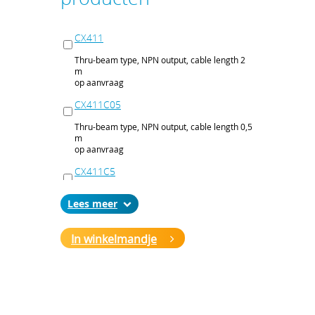
CX411
Thru-beam type, NPN output, cable length 2
m
op aanvraag
CX411C05
Thru-beam type, NPN output, cable length 0,5
m
op aanvraag
CX411C5
Thru-beam type, NPN output, cable length 5
Lees
m
op aanvraag
In winkelmandje
CX411J
Thru-beam type, NPN output, M12 connector
op aanvraag
CX411P