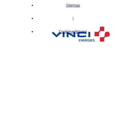
length 2m
Sitemap
op aanvraag
CX412C05
|
Thru-beam type, 15M, NPN output, cable
Cookieverklaring
length 0,5 m
op aanvraag
CX412C5
Thru-beam type, 15M, NPN output, cable
length 5 m
op aanvraag
CX412J
Thru-beam type, 15M, NPN output, M12
connector
op aanvraag
CX412P
Thru-Beam type, 15 m, PNP output, cable
length 2 m
op aanvraag
CX412PC05