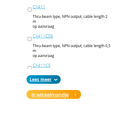
CX411
Thru-beam type, NPN output, cable length 2
m
op aanvraag
CX411C05
Thru-beam type, NPN output, cable length 0,5
m
op aanvraag
CX411C5
Thru-beam type, NPN output, cable length 5
Lees
m
op aanvraag
In winkelmandje
CX411J
Thru-beam type, NPN output, M12 connector
op aanvraag
CX411P
Thru-beam type, PNP output, cable 2 m
op aanvraag