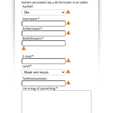
komen verzoeken wij u dit formulier in te vullen.
Aanhef
:
Voornaam
:*
Achternaam
:*
Bedrijfsnaam
:*
E-mail
:*
Land
:*
Telefoonnummer
:
Uw vraag of opmerking
:*