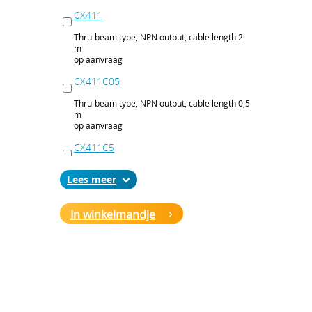
CX411
Thru-beam type, NPN output, cable length 2
m
op aanvraag
CX411C05
Thru-beam type, NPN output, cable length 0,5
m
op aanvraag
CX411C5
Thru-beam type, NPN output, cable length 5
Lees
m
op aanvraag
In winkelmandje
CX411J
Thru-beam type, NPN output, M12 connector
op aanvraag
CX411P
Thru-beam type, PNP output, cable 2 m
op aanvraag