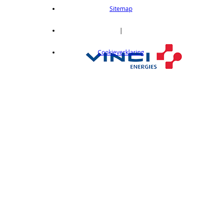
length 2m
Sitemap
op aanvraag
CX412C05
|
Thru-beam type, 15M, NPN output, cable
Cookieverklaring
length 0,5 m
op aanvraag
CX412C5
Thru-beam type, 15M, NPN output, cable
length 5 m
op aanvraag
CX412J
Thru-beam type, 15M, NPN output, M12
connector
op aanvraag
CX412P
Thru-Beam type, 15 m, PNP output, cable
length 2 m
op aanvraag
CX412PC05