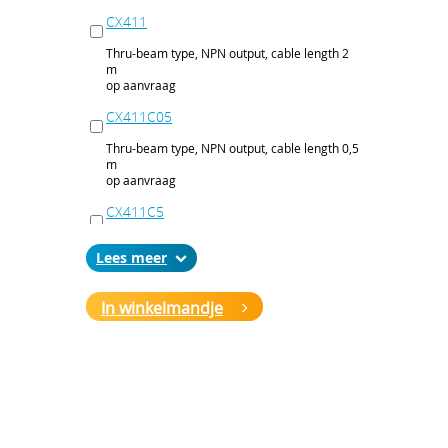
CX411
Thru-beam type, NPN output, cable length 2
m
op aanvraag
CX411C05
Thru-beam type, NPN output, cable length 0,5
m
op aanvraag
CX411C5
Thru-beam type, NPN output, cable length 5
Lees
m
op aanvraag
In winkelmandje
CX411J
Thru-beam type, NPN output, M12 connector
op aanvraag
CX411P
Thru-beam type, PNP output, cable 2 m
op aanvraag