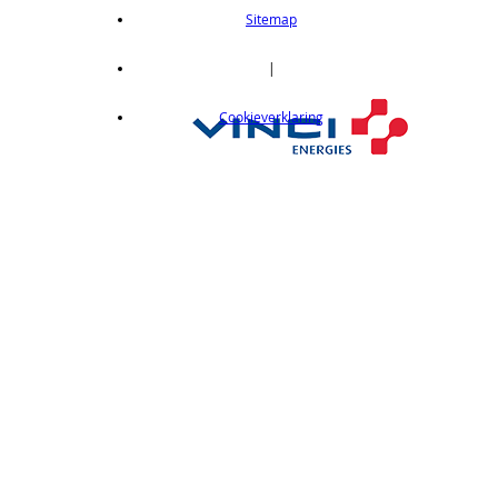
length 2m
Sitemap
op aanvraag
CX412C05
|
Thru-beam type, 15M, NPN output, cable
Cookieverklaring
length 0,5 m
op aanvraag
CX412C5
Thru-beam type, 15M, NPN output, cable
length 5 m
op aanvraag
CX412J
Thru-beam type, 15M, NPN output, M12
connector
op aanvraag
CX412P
Thru-Beam type, 15 m, PNP output, cable
length 2 m
op aanvraag
CX412PC05