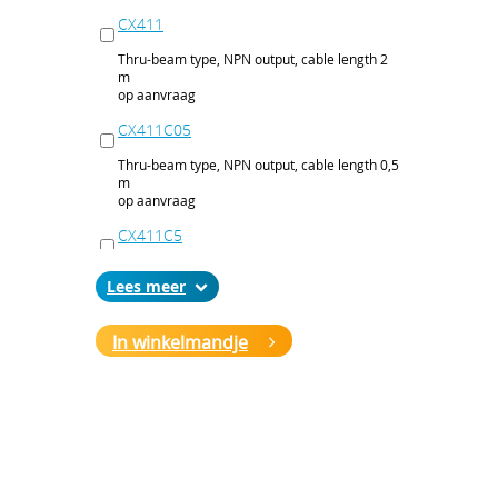
CX411
Thru-beam type, NPN output, cable length 2
m
op aanvraag
CX411C05
Thru-beam type, NPN output, cable length 0,5
m
op aanvraag
CX411C5
Thru-beam type, NPN output, cable length 5
Lees
m
op aanvraag
In winkelmandje
CX411J
Thru-beam type, NPN output, M12 connector
op aanvraag
CX411P
Thru-beam type, PNP output, cable 2 m
op aanvraag