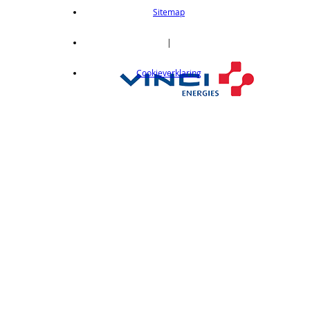
length 2m
Sitemap
op aanvraag
CX412C05
|
Thru-beam type, 15M, NPN output, cable
Cookieverklaring
length 0,5 m
op aanvraag
CX412C5
Thru-beam type, 15M, NPN output, cable
length 5 m
op aanvraag
CX412J
Thru-beam type, 15M, NPN output, M12
connector
op aanvraag
CX412P
Thru-Beam type, 15 m, PNP output, cable
length 2 m
op aanvraag
CX412PC05