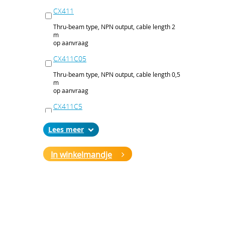
CX411
Thru-beam type, NPN output, cable length 2
m
op aanvraag
CX411C05
Thru-beam type, NPN output, cable length 0,5
m
op aanvraag
CX411C5
Thru-beam type, NPN output, cable length 5
Lees
m
op aanvraag
In winkelmandje
CX411J
Thru-beam type, NPN output, M12 connector
op aanvraag
CX411P
Thru-beam type, PNP output, cable 2 m
op aanvraag