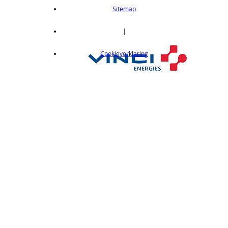
length 2m
Sitemap
op aanvraag
CX412C05
|
Thru-beam type, 15M, NPN output, cable
Cookieverklaring
length 0,5 m
op aanvraag
CX412C5
Thru-beam type, 15M, NPN output, cable
length 5 m
op aanvraag
CX412J
Thru-beam type, 15M, NPN output, M12
connector
op aanvraag
CX412P
Thru-Beam type, 15 m, PNP output, cable
length 2 m
op aanvraag
CX412PC05