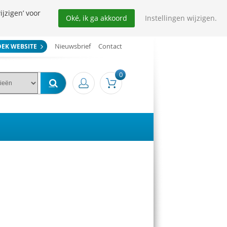
ijzigen’ voor
Oké, ik ga akkoord
Instellingen wijzigen.
Nieuwsbrief
Contact
OEK WEBSITE
0