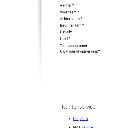
Aanhef
:*
Voornaam
:*
Achternaam
:*
Bedrijfsnaam
:*
E-mail
:*
Land
:*
Telefoonnummer
:
Uw vraag of opmerking
:*
Klantenservice
Helpdesk
RMA Service