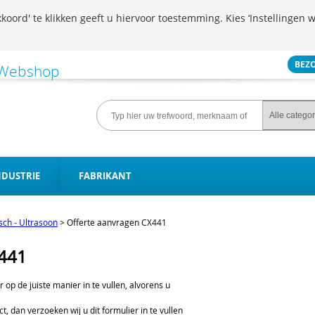
koord' te klikken geeft u hiervoor toestemming. Kies ‘Instellingen w
BEZ
NDUSTRIE
FABRIKANT
isch - Ultrasoon
>
Offerte aanvragen CX441
X441
er op de juiste manier in te vullen, alvorens u
t, dan verzoeken wij u dit formulier in te vullen