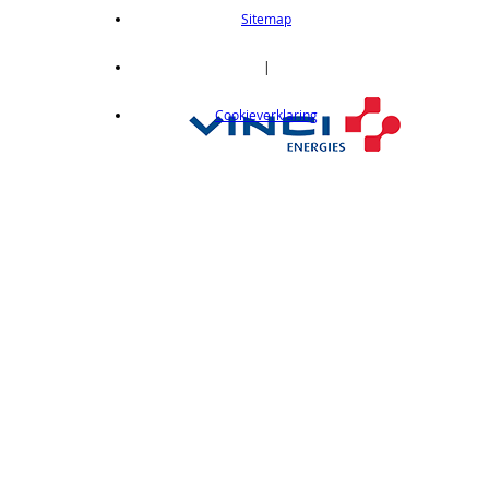
length 2m
Sitemap
op aanvraag
CX412C05
|
Thru-beam type, 15M, NPN output, cable
Cookieverklaring
length 0,5 m
op aanvraag
CX412C5
Thru-beam type, 15M, NPN output, cable
length 5 m
op aanvraag
CX412J
Thru-beam type, 15M, NPN output, M12
connector
op aanvraag
CX412P
Thru-Beam type, 15 m, PNP output, cable
length 2 m
op aanvraag
CX412PC05