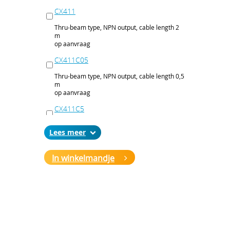
CX411
Thru-beam type, NPN output, cable length 2
m
op aanvraag
CX411C05
Thru-beam type, NPN output, cable length 0,5
m
op aanvraag
CX411C5
Thru-beam type, NPN output, cable length 5
Lees
m
op aanvraag
In winkelmandje
CX411J
Thru-beam type, NPN output, M12 connector
op aanvraag
CX411P
Thru-beam type, PNP output, cable 2 m
op aanvraag