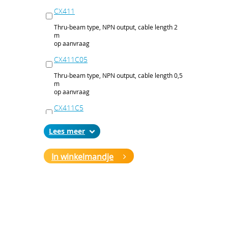
CX411
Thru-beam type, NPN output, cable length 2
m
op aanvraag
CX411C05
Thru-beam type, NPN output, cable length 0,5
m
op aanvraag
CX411C5
Thru-beam type, NPN output, cable length 5
Lees
m
op aanvraag
In winkelmandje
CX411J
Thru-beam type, NPN output, M12 connector
op aanvraag
CX411P
Thru-beam type, PNP output, cable 2 m
op aanvraag