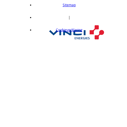
length 2m
Sitemap
op aanvraag
CX412C05
|
Thru-beam type, 15M, NPN output, cable
Cookieverklaring
length 0,5 m
op aanvraag
CX412C5
Thru-beam type, 15M, NPN output, cable
length 5 m
op aanvraag
CX412J
Thru-beam type, 15M, NPN output, M12
connector
op aanvraag
CX412P
Thru-Beam type, 15 m, PNP output, cable
length 2 m
op aanvraag
CX412PC05