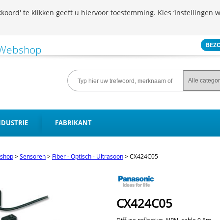
koord' te klikken geeft u hiervoor toestemming. Kies ‘Instellingen w
BEZ
NDUSTRIE
FABRIKANT
shop
>
Sensoren
>
Fiber - Optisch - Ultrasoon
>
CX424C05
CX424C05
Diffuse reflective, NPN, cable 0,5m