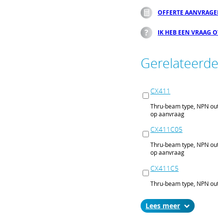
OFFERTE AANVRAG
IK HEB EEN VRAAG 
Gerelateerd
CX411
Thru-beam type, NPN out
op aanvraag
CX411C05
Thru-beam type, NPN out
op aanvraag
CX411C5
Thru-beam type, NPN out
op aanvraag
Lees
CX411J