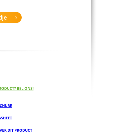
dje
RODUCT? BEL ONS!
CHURE
ASHEET
OVER DIT PRODUCT