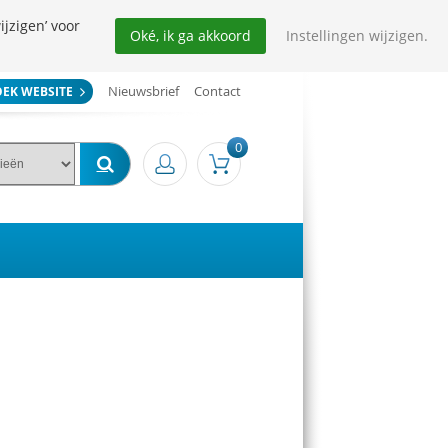
ijzigen’ voor
Oké, ik ga akkoord
Instellingen wijzigen.
Nieuwsbrief
Contact
OEK WEBSITE
0