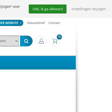
ijzigen’ voor
Oké, ik ga akkoord
Instellingen wijzigen.
Nieuwsbrief
Contact
OEK WEBSITE
0