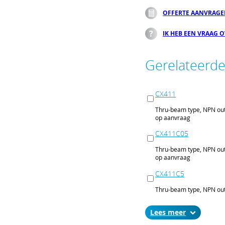
OFFERTE AANVRAG
IK HEB EEN VRAAG 
Gerelateerd
CX411
Thru-beam type, NPN out
op aanvraag
CX411C05
Thru-beam type, NPN out
op aanvraag
CX411C5
Thru-beam type, NPN out
op aanvraag
Lees
CX411J