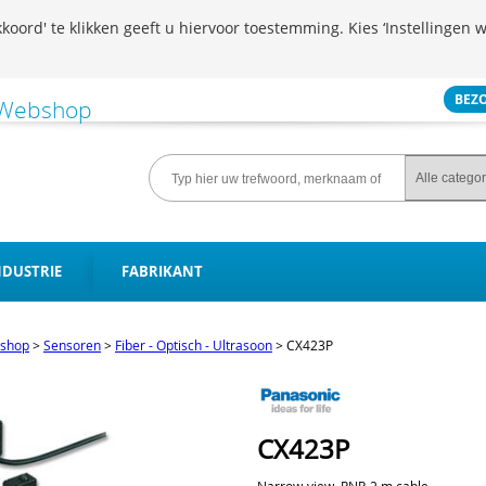
koord' te klikken geeft u hiervoor toestemming. Kies ‘Instellingen w
BEZ
NDUSTRIE
FABRIKANT
shop
>
Sensoren
>
Fiber - Optisch - Ultrasoon
>
CX423P
CX423P
Narrow-view, PNP, 2 m cable