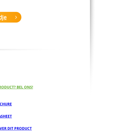
dje
RODUCT? BEL ONS!
CHURE
ASHEET
OVER DIT PRODUCT