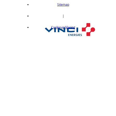
length 2m
Sitemap
op aanvraag
CX412C05
|
Thru-beam type, 15M, NPN output, cable
Cookieverklaring
length 0,5 m
op aanvraag
CX412C5
Thru-beam type, 15M, NPN output, cable
length 5 m
op aanvraag
CX412J
Thru-beam type, 15M, NPN output, M12
connector
op aanvraag
CX412P
Thru-Beam type, 15 m, PNP output, cable
length 2 m
op aanvraag
CX412PC05