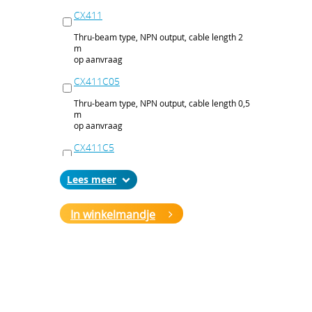
CX411
Thru-beam type, NPN output, cable length 2
m
op aanvraag
CX411C05
Thru-beam type, NPN output, cable length 0,5
m
op aanvraag
CX411C5
Thru-beam type, NPN output, cable length 5
Lees
m
op aanvraag
In winkelmandje
CX411J
Thru-beam type, NPN output, M12 connector
op aanvraag
CX411P
Thru-beam type, PNP output, cable 2 m
op aanvraag