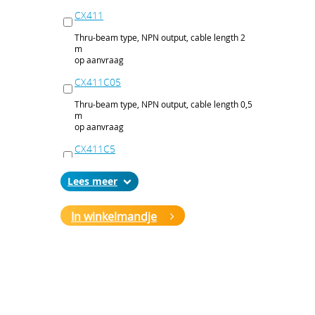
CX411
Thru-beam type, NPN output, cable length 2
m
op aanvraag
CX411C05
Thru-beam type, NPN output, cable length 0,5
m
op aanvraag
CX411C5
Thru-beam type, NPN output, cable length 5
Lees
m
op aanvraag
In winkelmandje
CX411J
Thru-beam type, NPN output, M12 connector
op aanvraag
CX411P
Thru-beam type, PNP output, cable 2 m
op aanvraag