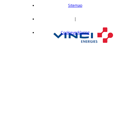
length 2m
Sitemap
op aanvraag
CX412C05
|
Thru-beam type, 15M, NPN output, cable
Cookieverklaring
length 0,5 m
op aanvraag
CX412C5
Thru-beam type, 15M, NPN output, cable
length 5 m
op aanvraag
CX412J
Thru-beam type, 15M, NPN output, M12
connector
op aanvraag
CX412P
Thru-Beam type, 15 m, PNP output, cable
length 2 m
op aanvraag
CX412PC05