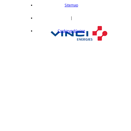
length 2m
Sitemap
op aanvraag
CX412C05
|
Thru-beam type, 15M, NPN output, cable
Cookieverklaring
length 0,5 m
op aanvraag
CX412C5
Thru-beam type, 15M, NPN output, cable
length 5 m
op aanvraag
CX412J
Thru-beam type, 15M, NPN output, M12
connector
op aanvraag
CX412P
Thru-Beam type, 15 m, PNP output, cable
length 2 m
op aanvraag
CX412PC05