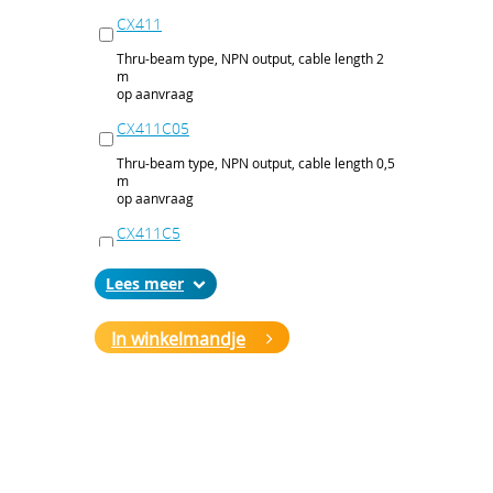
CX411
Thru-beam type, NPN output, cable length 2
m
op aanvraag
CX411C05
Thru-beam type, NPN output, cable length 0,5
m
op aanvraag
CX411C5
Thru-beam type, NPN output, cable length 5
Lees
m
op aanvraag
In winkelmandje
CX411J
Thru-beam type, NPN output, M12 connector
op aanvraag
CX411P
Thru-beam type, PNP output, cable 2 m
op aanvraag