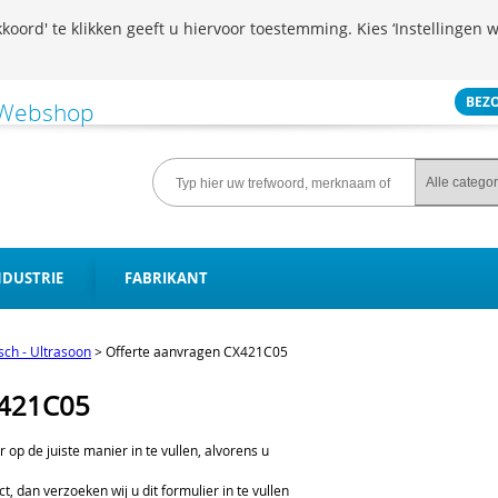
koord' te klikken geeft u hiervoor toestemming. Kies ‘Instellingen w
BEZ
NDUSTRIE
FABRIKANT
isch - Ultrasoon
>
Offerte aanvragen CX421C05
X421C05
er op de juiste manier in te vullen, alvorens u
t, dan verzoeken wij u dit formulier in te vullen