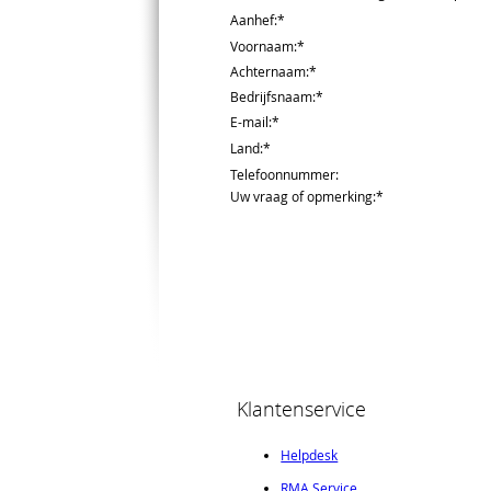
Aanhef
:*
Voornaam
:*
Achternaam
:*
Bedrijfsnaam
:*
E-mail
:*
Land
:*
Telefoonnummer
:
Uw vraag of opmerking
:*
Klantenservice
Helpdesk
RMA Service