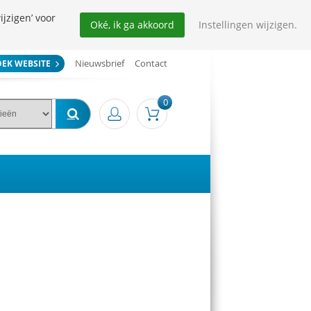
ijzigen’ voor
Oké, ik ga akkoord
Instellingen wijzigen.
Nieuwsbrief
Contact
OEK WEBSITE
0