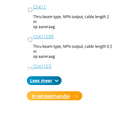
CX411
Thru-beam type, NPN output, cable length 2
m
op aanvraag
CX411C05
Thru-beam type, NPN output, cable length 0,5
m
op aanvraag
CX411C5
Thru-beam type, NPN output, cable length 5
Lees
m
op aanvraag
In winkelmandje
CX411J
Thru-beam type, NPN output, M12 connector
op aanvraag
CX411P
Thru-beam type, PNP output, cable 2 m
op aanvraag