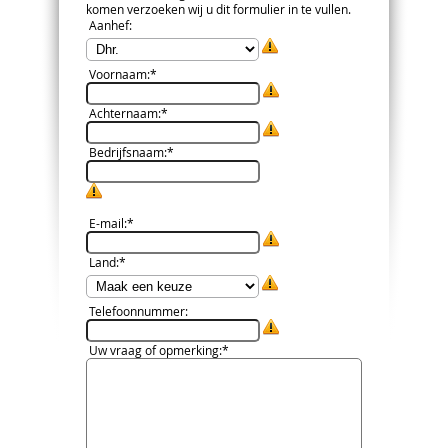
komen verzoeken wij u dit formulier in te vullen.
Aanhef
:
Voornaam
:*
Achternaam
:*
Bedrijfsnaam
:*
E-mail
:*
Land
:*
Telefoonnummer
:
Uw vraag of opmerking
:*