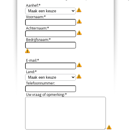
Aanhef
:*
Voornaam
:*
Achternaam
:*
Bedrijfsnaam
:*
E-mail
:*
Land
:*
Telefoonnummer
:
Uw vraag of opmerking
:*