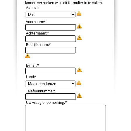
komen verzoeken wij u dit formulier in te vullen.
Aanhef
:
Voornaam
:*
Achternaam
:*
Bedrijfsnaam
:*
E-mail
:*
Land
:*
Telefoonnummer
:
Uw vraag of opmerking
:*