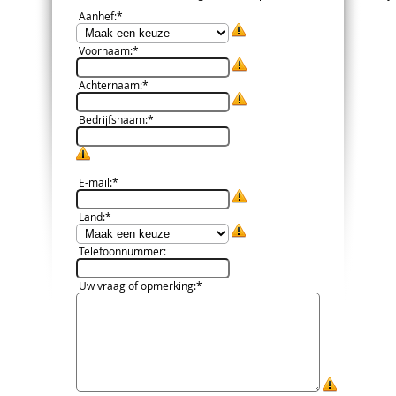
Aanhef
:*
Voornaam
:*
Achternaam
:*
Bedrijfsnaam
:*
E-mail
:*
Land
:*
Telefoonnummer
:
Uw vraag of opmerking
:*