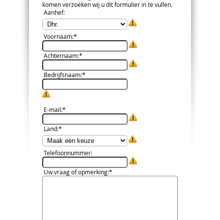
komen verzoeken wij u dit formulier in te vullen.
Aanhef
:
Voornaam
:*
Achternaam
:*
Bedrijfsnaam
:*
E-mail
:*
Land
:*
Telefoonnummer
:
Uw vraag of opmerking
:*