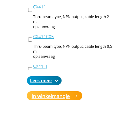
CX411
Thru-beam type, NPN output, cable length 2
m
op aanvraag
CX411C05
Thru-beam type, NPN output, cable length 0,5
m
op aanvraag
CX411J
Thru-beam type, NPN output, M12 connector
Lees
op aanvraag
CX411P
In winkelmandje
Thru-beam type, PNP output, cable 2 m
op aanvraag
CX411PC05
Thru-beam type, PNP output, cable 0,5 m
op aanvraag