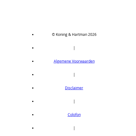
CX411PC5
Thru-beam type, PNP output, cable 5 m
op aanvraag
CX411PJ
Thru-beam type, PNP output, M12 connector
© Koning & Hartman 2026
op aanvraag
|
CX411PZ
Thru-beam type, PNP output, M8 connector
Algemene Voorwaarden
op aanvraag
CX411Z
|
Thru-beam type, NPN output, M8 connector
op aanvraag
Disclaimer
CX412
|
Thru-beam type, 15M, NPN output, cable
length 2m
Colofon
op aanvraag
CX412C05
|
Thru-beam type, 15M, NPN output, cable