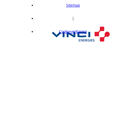
length 0,5 m
Sitemap
op aanvraag
CX412C5
|
Thru-beam type, 15M, NPN output, cable
Cookieverklaring
length 5 m
op aanvraag
CX412J
Thru-beam type, 15M, NPN output, M12
connector
op aanvraag
CX412P
Thru-Beam type, 15 m, PNP output, cable
length 2 m
op aanvraag
CX412PC05
Thru-beam type, 15M, PNP output, cable
length 0,5 m
op aanvraag
CX412PC5