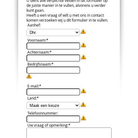
U dient alle verplichte velden in dit formulier op
de juiste manier in te vullen, alvorens u verder
kunt gaan.
Heeft u een vraag of wilt u met ons in contact
komen verzoeken wij u dit formulier in te vullen.
Aanhef
:
Voornaam
:*
Achternaam
:*
Bedrijfsnaam
:*
E-mail
:*
Land
:*
Telefoonnummer
:
Uw vraag of opmerking
:*