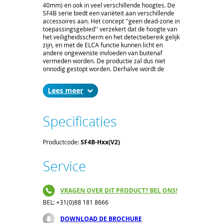
40mm) en ook in veel verschillende hoogtes. De
SF4B serie biedt een variëteit aan verschillende
accessoires aan. Het concept ''geen dead-zone in
toepassingsgebied'' verzekert dat de hoogte van
het veiligheidsscherm en het detectiebereik gelijk
zijn, en met de ELCA functie kunnen licht en
andere ongewenste invloeden van buitenaf
vermeden worden. De productie zal dus niet
onnodig gestopt worden. Derhalve wordt de
productiviteit verbeterd en een zero defect
productie gerealiseerd.
Lees
Specificaties
Productcode:
SF4B-Hxx(V2)
Service
VRAGEN OVER DIT PRODUCT? BEL ONS!
BEL: +31(0)88 181 8666
DOWNLOAD DE BROCHURE