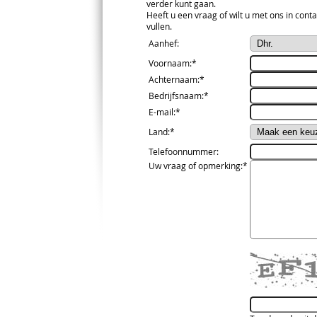
verder kunt gaan.
Heeft u een vraag of wilt u met ons in conta
vullen.
Aanhef
:
Voornaam
:*
Achternaam
:*
Bedrijfsnaam
:*
E-mail
:*
Land
:*
Telefoonnummer
:
Uw vraag of opmerking
:*