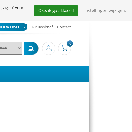
ijzigen’ voor
Oké, ik ga akkoord
Instellingen wijzigen.
Nieuwsbrief
Contact
OEK WEBSITE
0