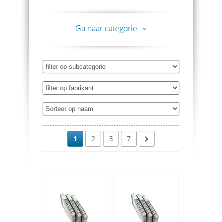
te zijn tegen trillingen, elektrische ruis en te
opereren onder een breed
temperatuurbereik. Door die eigenschappen zijn
Ga naar categorie
PLC's ideaal voor gebruik in zware industriële
omgevingen. Ten opzichte van een computer
voor algemene doeleinden bereikt een PLC een
veel hogere mate van betrouwbaarheid en is ook
de programmering een stuk eenvoudiger.
PLC's zijn opgedeeld in drie klasses:
Micro PLC's
,
Compact PLC's
en
Modulaire PLC's
.
Vragen over de mogelijkheden van de diverse
PLC's?
Neem contact met ons
op en wij helpen u
graag. Daarnaast organiseren we vanuit de KH
Academy regelmatig
PLC trainingen
.
1
2
3
7