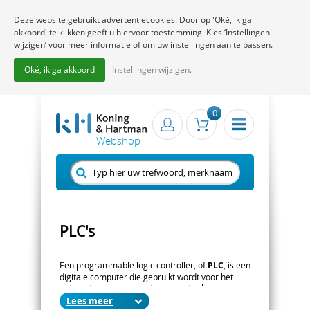
Deze website gebruikt advertentiecookies. Door op 'Oké, ik ga
akkoord' te klikken geeft u hiervoor toestemming. Kies ‘Instellingen
wijzigen’ voor meer informatie of om uw instellingen aan te passen.
Oké, ik ga akkoord
Instellingen wijzigen.
0
PLC's
Een programmable logic controller, of
PLC
, is een
digitale computer die gebruikt wordt voor het
automatiseren van elektromagnetische
processen, zoals de besturing van machines in
Lees
fabriekslijnen. PLC's zijn ontworpen om bestand