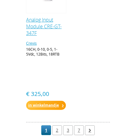
Analog Input
Module CRE-GT-
347F
Crevis
16CH, 0-10, 0-5, 1-
5Vdc, 12Bits, 18RTB
€ 325,00
in winkelmandje
1
2
3
7