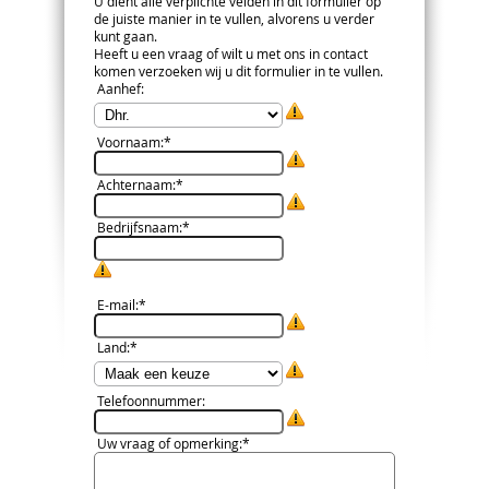
U dient alle verplichte velden in dit formulier op
de juiste manier in te vullen, alvorens u verder
kunt gaan.
Heeft u een vraag of wilt u met ons in contact
komen verzoeken wij u dit formulier in te vullen.
Aanhef
:
Voornaam
:*
Achternaam
:*
Bedrijfsnaam
:*
E-mail
:*
Land
:*
Telefoonnummer
:
Uw vraag of opmerking
:*