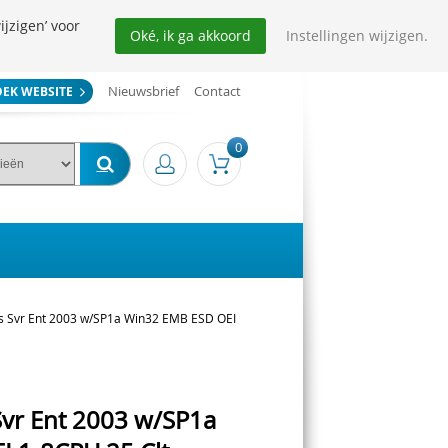
ijzigen’ voor
Oké, ik ga akkoord
Instellingen wijzigen.
Nieuwsbrief
Contact
OEK WEBSITE
0
s Svr Ent 2003 w/SP1a Win32 EMB ESD OEI
Svr Ent 2003 w/SP1a