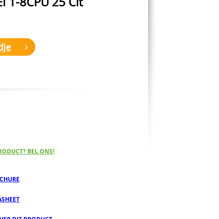
 1-8CPU 25 Clt
dje
RODUCT? BEL ONS!
CHURE
ASHEET