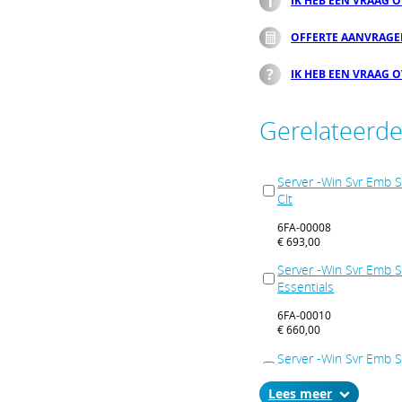
IK HEB EEN VRAAG 
OFFERTE AANVRAG
IK HEB EEN VRAAG 
Gerelateerd
Server -Win Svr Emb
Clt
6FA-00008
€ 693,00
Server -Win Svr Emb
Essentials
6FA-00010
€ 660,00
Server -Win Svr Emb
Telecommunications
Lees