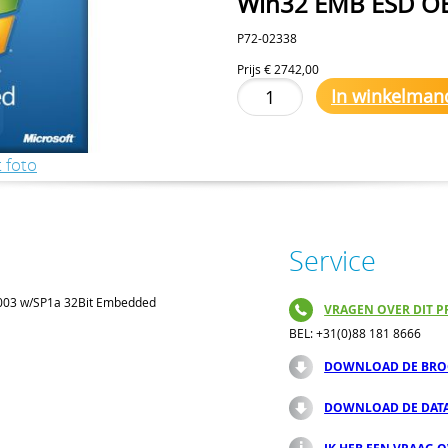
Win32 EMB ESD OEI
P72-02338
Prijs
€ 2742,00
In winkelman
 foto
Service
2003 w/SP1a 32Bit Embedded
VRAGEN OVER DIT P
BEL: +31(0)88 181 8666
DOWNLOAD DE BRO
DOWNLOAD DE DAT