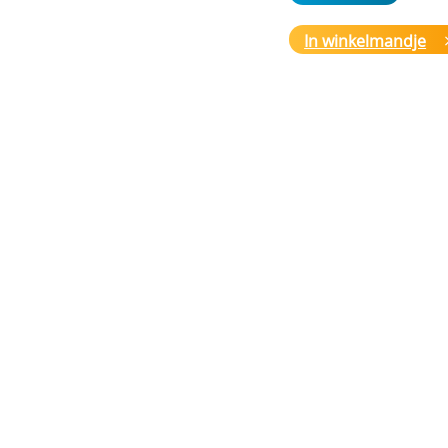
6FA-00012
€ 297,00
In winkelmandje
Server -Win Svr Emb 
1-4CPU Telecom Sys
6FA-00029
€ 297,00
Server -Win Svr Emb 
1-4CPU 5 Clt
6FA-00030
€ 693,00
Server -Win Svr Emb 
1-4CPU Essntls
6FA-00032
€ 660,00
Server -Win Svr Emb
25 Clt
6GA-00008
€ 2769,00
Server -Win Svr Emb