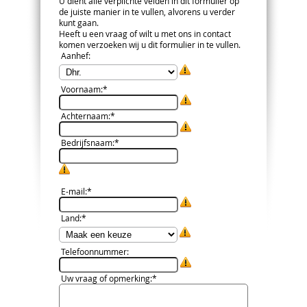
U dient alle verplichte velden in dit formulier op
de juiste manier in te vullen, alvorens u verder
kunt gaan.
Heeft u een vraag of wilt u met ons in contact
komen verzoeken wij u dit formulier in te vullen.
Aanhef
:
Voornaam
:*
Achternaam
:*
Bedrijfsnaam
:*
E-mail
:*
Land
:*
Telefoonnummer
:
Uw vraag of opmerking
:*