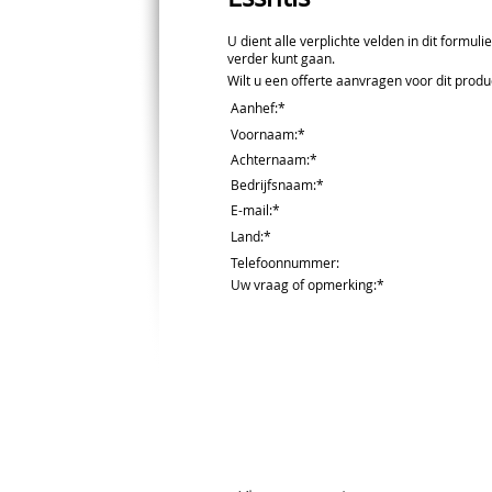
U dient alle verplichte velden in dit formuli
verder kunt gaan.
Wilt u een offerte aanvragen voor dit produc
Aanhef
:*
Voornaam
:*
Achternaam
:*
Bedrijfsnaam
:*
E-mail
:*
Land
:*
Telefoonnummer
:
Uw vraag of opmerking
:*