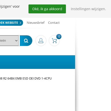
ijzigen’ voor
Oké, ik ga akkoord
Instellingen wijzigen.
Nieuwsbrief
Contact
OEK WEBSITE
0
008 R2 64Bit EMB ESD OEI DVD 1-4CPU