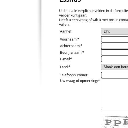
U dient alle verplichte velden in dit formuli
verder kunt gaan.
Heeft u een vraag of wilt u met ons in conta
vullen.
Aanhef
:
Voornaam
:*
Achternaam
:*
Bedrijfsnaam
:*
E-mail
:*
Land
:*
Telefoonnummer
:
Uw vraag of opmerking
:*