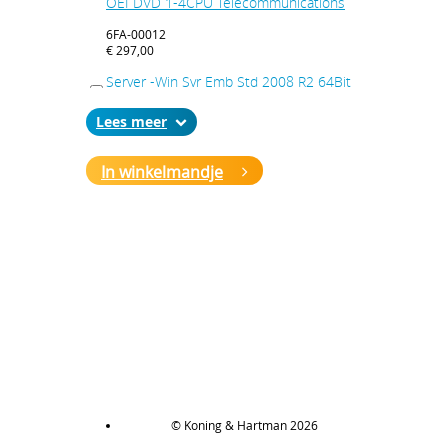
OEI DVD 1-4CPU Telecommunications
6FA-00012
€ 297,00
Server -Win Svr Emb Std 2008 R2 64Bit
EMB ESD OEI DVD 1-4CPU Telecom Sys
Lees
6FA-00029
€ 297,00
In winkelmandje
Server -Win Svr Emb Std 2008 R2 64Bit
EMB ESD OEI DVD 1-4CPU 5 Clt
6FA-00030
€ 693,00
Server -Win Svr Emb Std 2008 R2 64Bit
EMB ESD OEI DVD 1-4CPU Essntls
6FA-00032
€ 660,00
Server -Win Svr Emb Ent 2008 EMB ESD
OEI DVD 1-8CPU 25 Clt
© Koning & Hartman 2026
6GA-00008
€ 2769,00