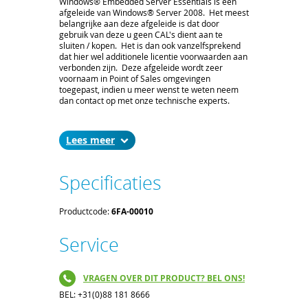
Windows® Embedded Server Essentials is een
afgeleide van Windows® Server 2008. Het meest
belangrijke aan deze afgeleide is dat door
gebruik van deze u geen CAL's dient aan te
sluiten / kopen. Het is dan ook vanzelfsprekend
dat hier wel additionele licentie voorwaarden aan
verbonden zijn. Deze afgeleide wordt zeer
voornaam in Point of Sales omgevingen
toegepast, indien u meer wenst te weten neem
dan contact op met onze technische experts.
Lees
Specificaties
Productcode:
6FA-00010
Service
VRAGEN OVER DIT PRODUCT? BEL ONS!
BEL: +31(0)88 181 8666