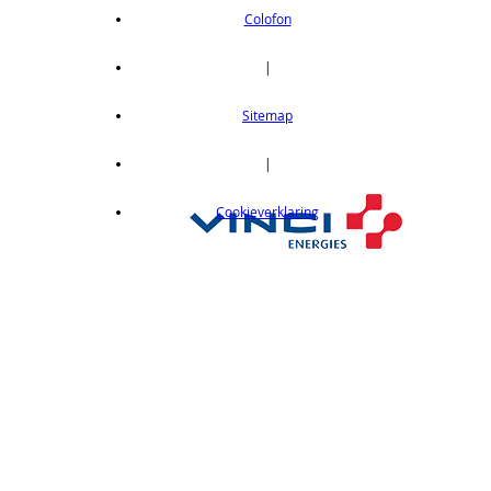
OEI DVD 1-8CPU Telecommunications
Colofon
6GA-00012
|
€ 1185,00
Server -Win Svr Emb Ent 2008 R2 64Bit
Sitemap
EMB ESD OEI DVD 1-8CPU Essntls
6GA-00029
|
€ 2573,00
Server -Win Svr Emb Ent 2008 R2 64Bit
Cookieverklaring
EMB ESD OEI DVD 1-8CPU 25 Clt
6GA-00031
€ 2769,00
Server -Win Svr Emb Ent 2008 EMB ESD
OEI DVD 1-8CPU 10 Clt
6GA-00063
€ 2246,00
Server -Win Svr Emb Ent 2008 R2 64Bit
EMB ESD OEI DVD 1-8CPU 10 Clt
6GA-00066