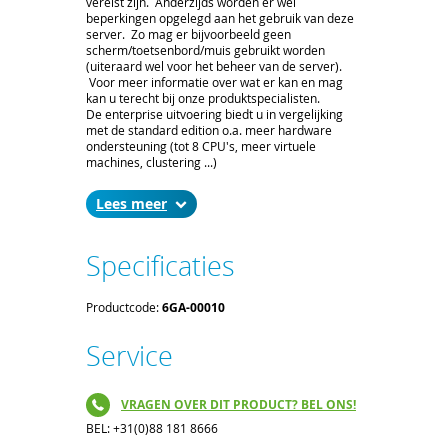
vereist zijn. Anderzijds worden er wel
beperkingen opgelegd aan het gebruik van deze
server. Zo mag er bijvoorbeeld geen
scherm/toetsenbord/muis gebruikt worden
(uiteraard wel voor het beheer van de server).
Voor meer informatie over wat er kan en mag
kan u terecht bij onze produktspecialisten.
De enterprise uitvoering biedt u in vergelijking
met de standard edition o.a. meer hardware
ondersteuning (tot 8 CPU's, meer virtuele
machines, clustering ...)
Lees
Specificaties
Productcode:
6GA-00010
Service
VRAGEN OVER DIT PRODUCT? BEL ONS!
BEL: +31(0)88 181 8666