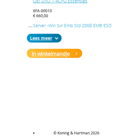
OEI DVD 1-4CPU Essentials
6FA-00010
€ 660,00
Server -Win Svr Emb Std 2008 EMB ESD
OEI DVD 1-4CPU Telecommunications
Lees
6FA-00012
€ 297,00
In winkelmandje
Server -Win Svr Emb Std 2008 R2 64Bit
EMB ESD OEI DVD 1-4CPU Telecom Sys
6FA-00029
€ 297,00
Server -Win Svr Emb Std 2008 R2 64Bit
EMB ESD OEI DVD 1-4CPU 5 Clt
6FA-00030
€ 693,00
Server -Win Svr Emb Std 2008 R2 64Bit
EMB ESD OEI DVD 1-4CPU Essntls
© Koning & Hartman 2026
6FA-00032
€ 660,00