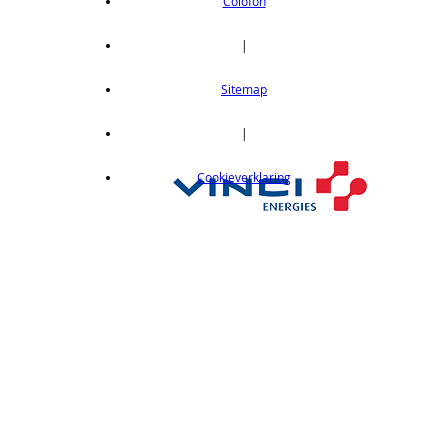
OEI DVD 1-8CPU Telecommunications
Colofon
6GA-00012
|
€ 1185,00
Server -Win Svr Emb Ent 2008 R2 64Bit
Sitemap
EMB ESD OEI DVD 1-8CPU Telecom Sys
6GA-00027
|
€ 1185,00
Server -Win Svr Emb Ent 2008 R2 64Bit
Cookieverklaring
EMB ESD OEI DVD 1-8CPU Essntls
6GA-00029
€ 2573,00
Server -Win Svr Emb Ent 2008 R2 64Bit
EMB ESD OEI DVD 1-8CPU 25 Clt
6GA-00031
€ 2769,00
Server -Win Svr Emb Ent 2008 R2 64Bit
EMB ESD OEI DVD 1-8CPU 10 Clt
6GA-00066
€ 2246,00