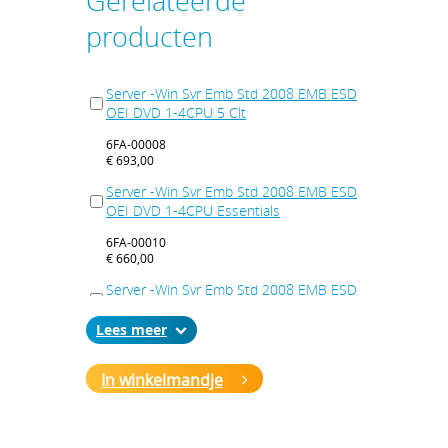
Gerelateerde
producten
Server -Win Svr Emb Std 2008 EMB ESD
OEI DVD 1-4CPU 5 Clt
6FA-00008
€ 693,00
Server -Win Svr Emb Std 2008 EMB ESD
OEI DVD 1-4CPU Essentials
6FA-00010
€ 660,00
Server -Win Svr Emb Std 2008 EMB ESD
OEI DVD 1-4CPU Telecommunications
Lees
6FA-00012
€ 297,00
In winkelmandje
Server -Win Svr Emb Std 2008 R2 64Bit
EMB ESD OEI DVD 1-4CPU Telecom Sys
6FA-00029