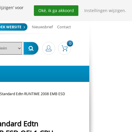
ijzigen’ voor
Oké, ik ga akkoord
Instellingen wijzigen.
Nieuwsbrief
Contact
OEK WEBSITE
0
r Standard Edtn RUNTIME 2008 EMB ESD
tandard Edtn