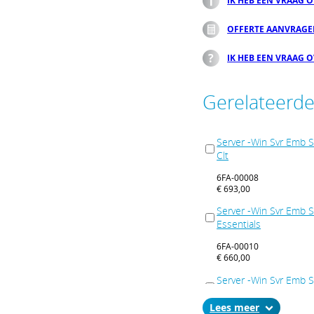
IK HEB EEN VRAAG 
OFFERTE AANVRAG
IK HEB EEN VRAAG 
Gerelateerd
Server -Win Svr Emb
Clt
6FA-00008
€ 693,00
Server -Win Svr Emb
Essentials
6FA-00010
€ 660,00
Server -Win Svr Emb
Telecommunications
Lees