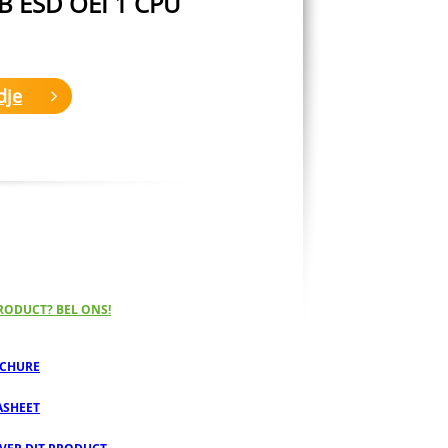
 ESD OEI 1 CPU
dje
RODUCT? BEL ONS!
CHURE
ASHEET