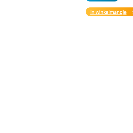
6FA-00012
€ 297,00
In winkelmandje
Server -Win Svr Emb 
1-4CPU Telecom Sys
6FA-00029
€ 297,00
Server -Win Svr Emb 
1-4CPU 5 Clt
6FA-00030
€ 693,00
Server -Win Svr Emb 
1-4CPU Essntls
6FA-00032
€ 660,00
Server -Win Svr Emb
25 Clt
6GA-00008
€ 2769,00
Server -Win Svr Emb