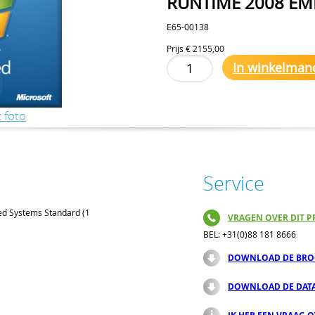
RUNTIME 2008 EMB
E65-00138
Prijs
€ 2155,00
In winkelman
 foto
Service
d Systems Standard (1
VRAGEN OVER DIT P
BEL: +31(0)88 181 8666
DOWNLOAD DE BRO
DOWNLOAD DE DAT