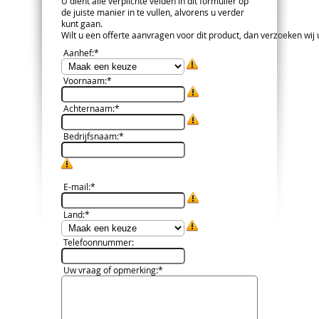
U dient alle verplichte velden in dit formulier op
de juiste manier in te vullen, alvorens u verder
kunt gaan.
Wilt u een offerte aanvragen voor dit product, dan verzoeken wij u 
Aanhef
:*
Voornaam
:*
Achternaam
:*
Bedrijfsnaam
:*
E-mail
:*
Land
:*
Telefoonnummer
:
Uw vraag of opmerking
:*