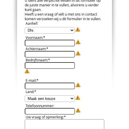
U dient alle verplichte velden in dit formulier op
de juiste manier in te vullen, alvorens u verder
kunt gaan.
Heeft u een vraag of wilt u met ons in contact
komen verzoeken wij u dit formulier in te vullen.
Aanhef
:
Voornaam
:*
Achternaam
:*
Bedrijfsnaam
:*
E-mail
:*
Land
:*
Telefoonnummer
:
Uw vraag of opmerking
:*