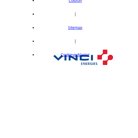
OEI DVD 1-8CPU Telecommunications
Colofon
6GA-00012
|
€ 1185,00
Server -Win Svr Emb Ent 2008 R2 64Bit
Sitemap
EMB ESD OEI DVD 1-8CPU Telecom Sys
6GA-00027
|
€ 1185,00
Server -Win Svr Emb Ent 2008 R2 64Bit
Cookieverklaring
EMB ESD OEI DVD 1-8CPU Essntls
6GA-00029
€ 2573,00
Server -Win Svr Emb Ent 2008 R2 64Bit
EMB ESD OEI DVD 1-8CPU 25 Clt
6GA-00031
€ 2769,00
Server -Win Svr Emb Ent 2008 EMB ESD
OEI DVD 1-8CPU 10 Clt
6GA-00063
€ 2246,00