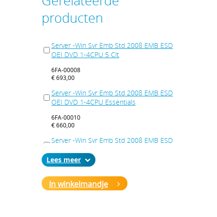
Gerelateerde
producten
Server -Win Svr Emb Std 2008 EMB ESD
OEI DVD 1-4CPU 5 Clt
6FA-00008
€ 693,00
Server -Win Svr Emb Std 2008 EMB ESD
OEI DVD 1-4CPU Essentials
6FA-00010
€ 660,00
Server -Win Svr Emb Std 2008 EMB ESD
OEI DVD 1-4CPU Telecommunications
Lees
6FA-00012
€ 297,00
In winkelmandje
Server -Win Svr Emb Std 2008 R2 64Bit
EMB ESD OEI DVD 1-4CPU Telecom Sys
6FA-00029