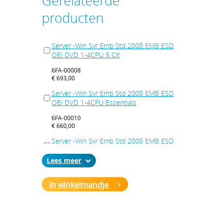
Gerelateerde
producten
Server -Win Svr Emb Std 2008 EMB ESD
OEI DVD 1-4CPU 5 Clt
6FA-00008
€ 693,00
Server -Win Svr Emb Std 2008 EMB ESD
OEI DVD 1-4CPU Essentials
6FA-00010
€ 660,00
Server -Win Svr Emb Std 2008 EMB ESD
OEI DVD 1-4CPU Telecommunications
Lees
6FA-00012
€ 297,00
In winkelmandje
Server -Win Svr Emb Std 2008 R2 64Bit
EMB ESD OEI DVD 1-4CPU Telecom Sys
6FA-00029