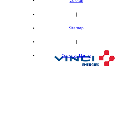
OEI DVD 1-8CPU Telecommunications
Colofon
6GA-00012
|
€ 1185,00
Server -Win Svr Emb Ent 2008 R2 64Bit
Sitemap
EMB ESD OEI DVD 1-8CPU Telecom Sys
6GA-00027
|
€ 1185,00
Server -Win Svr Emb Ent 2008 R2 64Bit
Cookieverklaring
EMB ESD OEI DVD 1-8CPU Essntls
6GA-00029
€ 2573,00
Server -Win Svr Emb Ent 2008 R2 64Bit
EMB ESD OEI DVD 1-8CPU 25 Clt
6GA-00031
€ 2769,00
Server -Win Svr Emb Ent 2008 EMB ESD
OEI DVD 1-8CPU 10 Clt
6GA-00063
€ 2246,00